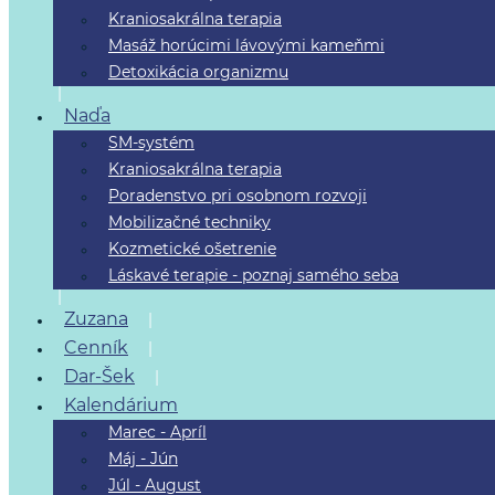
Kraniosakrálna terapia
Masáž horúcimi lávovými kameňmi
Detoxikácia organizmu
Naďa
SM-systém
Kraniosakrálna terapia
Poradenstvo pri osobnom rozvoji
Mobilizačné techniky
Kozmetické ošetrenie
Láskavé terapie - poznaj samého seba
Zuzana
Cenník
Dar-Šek
Kalendárium
Marec - Apríl
Máj - Jún
Júl - August