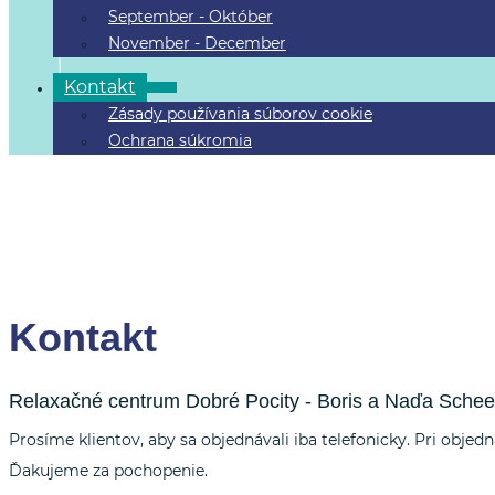
September - Október
November - December
Kontakt
Zásady používania súborov cookie
Ochrana súkromia
Nachádzate sa tu:
Domov
/
Kontakt
Kontakt
Relaxačné centrum Dobré Pocity - Boris a Naďa Schee
Prosíme klientov, aby sa objednávali iba telefonicky. Pri obje
Ďakujeme za pochopenie.