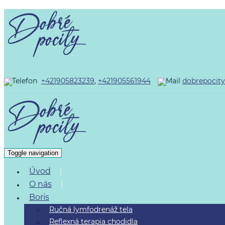
+421905823239
,
+421905561944
dobrepocit
Toggle navigation
Úvod
O nás
Boris
Ručná lymfodrenáž tela
Reflexná terapia chodidla