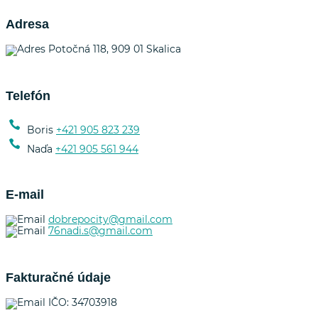
Adresa
Potočná 118, 909 01 Skalica
Telefón
Boris
+421 905 823 239
Naďa
+421 905 561 944
E-mail
dobrepocity@gmail.com
76nadi.s@gmail.com
Fakturačné údaje
IČO: 34703918